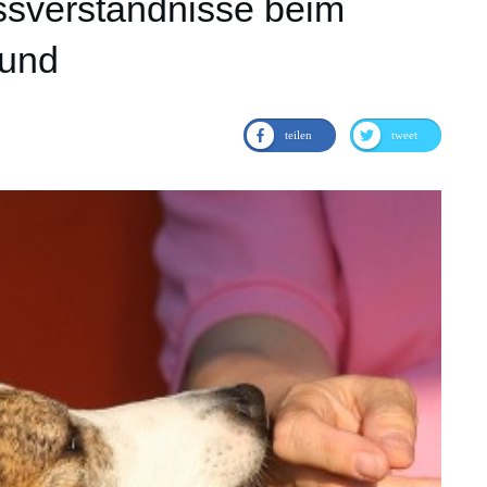
issverständnisse beim
hund
teilen
tweet