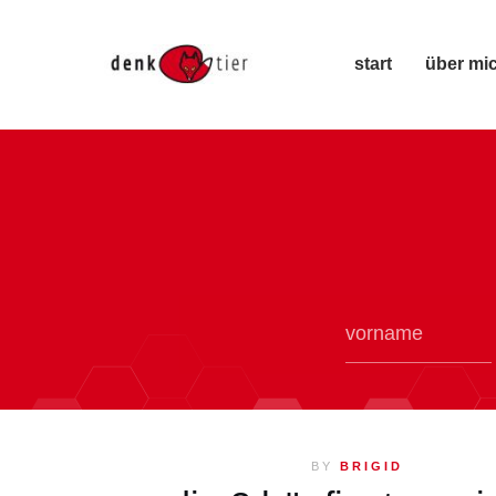
start
über mi
BY
BRIGID