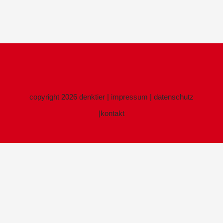
copyright 2026 denktier
|
impressum
|
datenschutz
|
kontakt