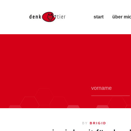
start
über mi
BY
BRIGID