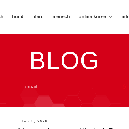
ch
hund
pferd
mensch
online-kurse
inf
BLOG
Juli 5, 2026