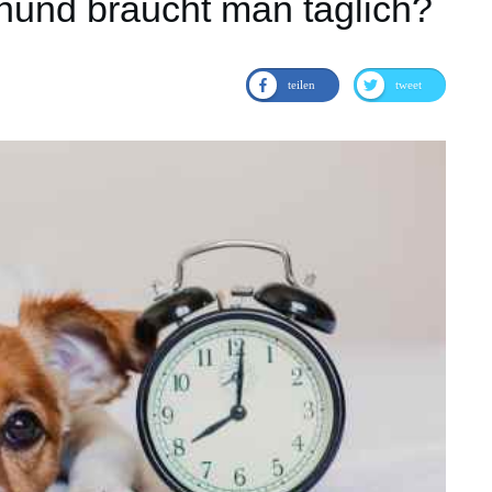
n hund braucht man täglich?
teilen
tweet