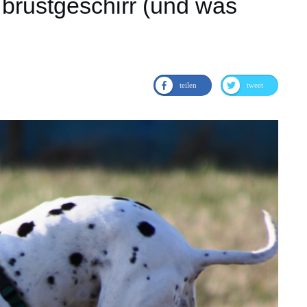
brustgeschirr (und was
teilen
tweet