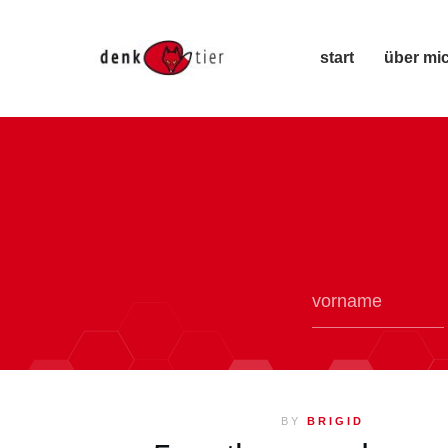
start
über mi
BY
BRIGID