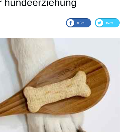
r hundeerziehung
teilen
tweet