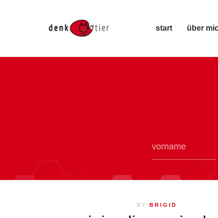
start
über mi
BY
BRIGID