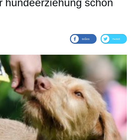
der hundeerziehung schon
teilen
tweet