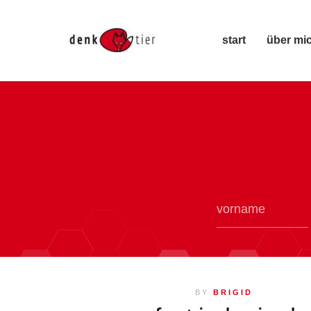
start
über mi
BY
BRIGID