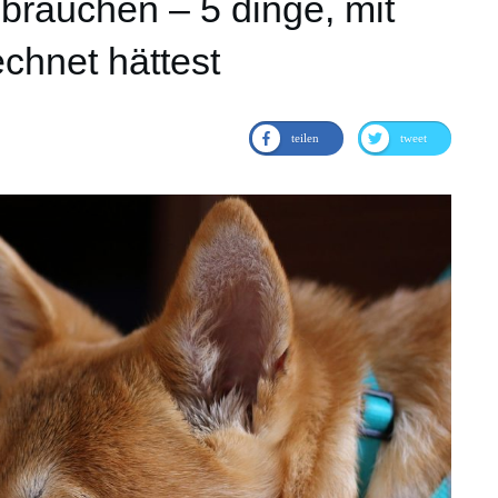
brauchen – 5 dinge, mit
chnet hättest
teilen
tweet