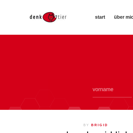
start
über mi
BY
BRIGID