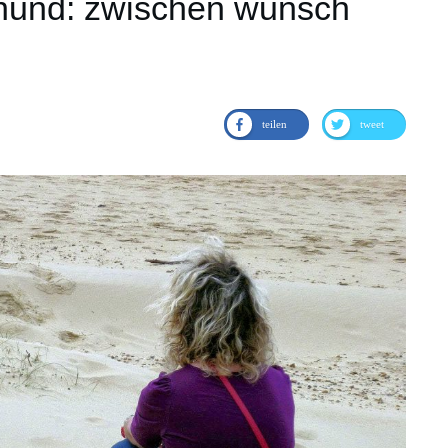
hund: zwischen wunsch
teilen
tweet