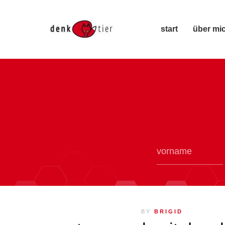
start
über mi
BY
BRIGID