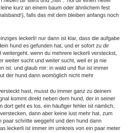
eben dir steht und „hilft“. hol dir einen helfer
 leine kurz an einem baum oder ähnlichem fest
m halsband!), falls das mit dem bleiben anfangs noch
nziges leckerli! nur dann ist klar, dass die aufgabe
ein hund es gefunden hat, und er sofort zu dir
weitergeht. wenn du mehrere leckerli versteckst,
 weiter sucht und weiter sucht, weil er ja nie
 ist. und glaub mir: in wald und flur ist immer
ut der hund dann womöglich nicht mehr
ersteckt hast, musst du immer ganz zu deinem
ignal kommt direkt neben dem hund, der in seiner
 dort geht es los. ein häufiger fehler ist nämlich,
 verstecken, dann aber keine lust mehr hat, zum
n paar schritte weggeht und den hund dann
as leckerli ist immer im umkreis von ein paar meter