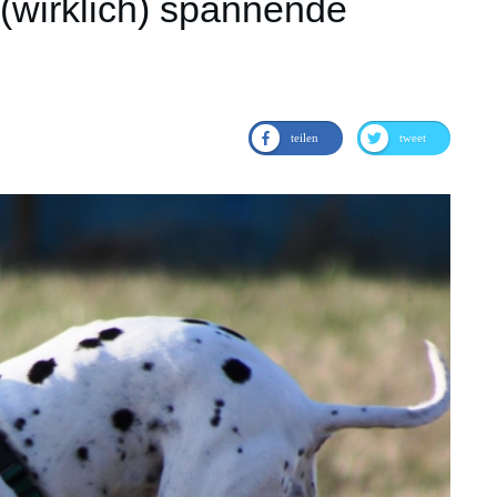
r (wirklich) spannende
teilen
tweet