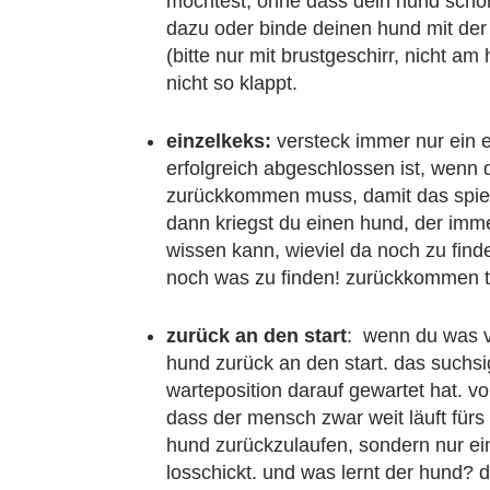
möchtest, ohne dass dein hund schon n
dazu oder binde deinen hund mit der
(bitte nur mit brustgeschirr, nicht a
nicht so klappt.
einzelkeks:
versteck immer nur ein ei
erfolgreich abgeschlossen ist, wenn d
zurückkommen muss, damit das spiel 
dann kriegst du einen hund, der immer
wissen kann, wieviel da noch zu finden
noch was zu finden! zurückkommen t
zurück an den start
: wenn du was v
hund zurück an den start. das suchs
warteposition darauf gewartet hat. von
dass der mensch zwar weit läuft fürs
hund zurückzulaufen, sondern nur ei
losschickt. und was lernt der hund? d