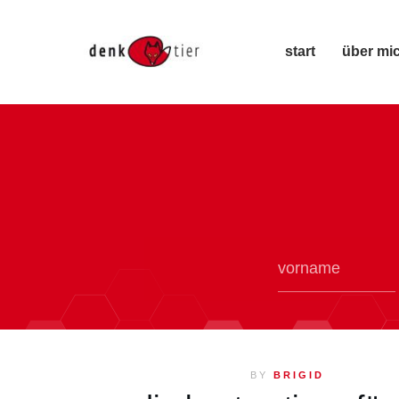
start
über mi
BY
BRIGID