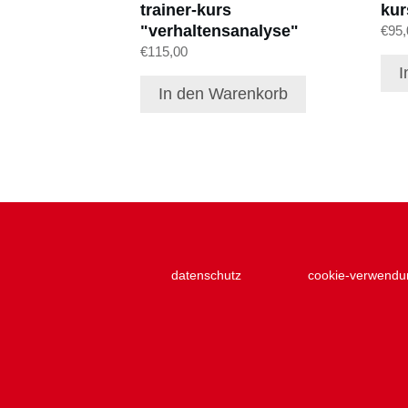
trainer-kurs
kur
"verhaltensanalyse"
€
95,
€
115,00
I
In den Warenkorb
datenschutz
cookie-verwendu