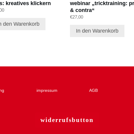
s: kreatives klickern
webinar „tricktraining: p
& contra“
00
€
27,00
n den Warenkorb
In den Warenkorb
ng
impressum
AGB
widerruf
sbutton