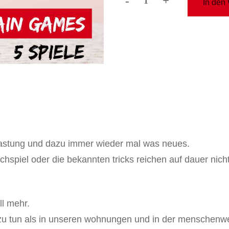
-
+
In den
kurs
5
braingames
Menge
slastung und dazu immer wieder mal was neues.
hspiel oder die bekannten tricks reichen auf dauer nic
l mehr.
r zu tun als in unseren wohnungen und in der menschenwe