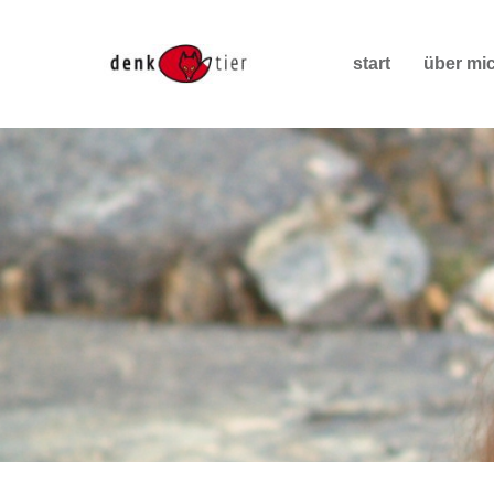
start
über mi