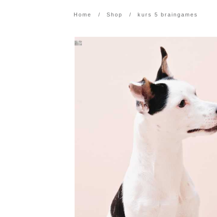
Home
/
Shop
/
kurs 5 braingames