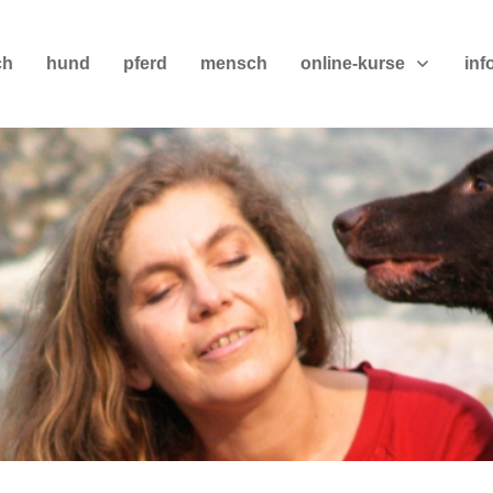
ch
hund
pferd
mensch
online-kurse
inf