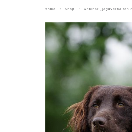
Home
/
Shop
/
webinar „jagdverhalten 