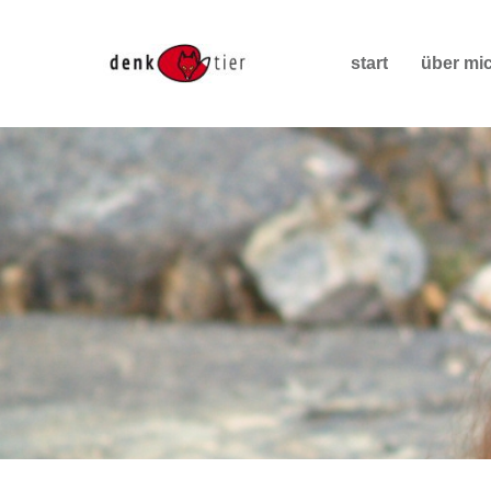
start
über mi