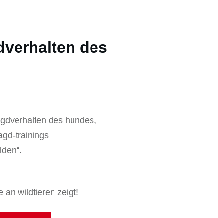
dverhalten des
jagdverhalten des hundes,
agd-trainings
lden“.
 an wildtieren zeigt!