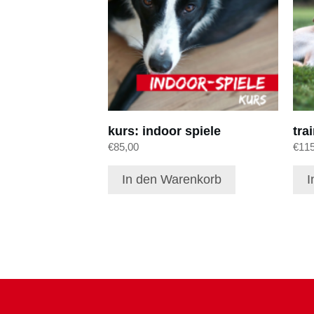
kurs: indoor spiele
tra
€
85,00
€
11
In den Warenkorb
I