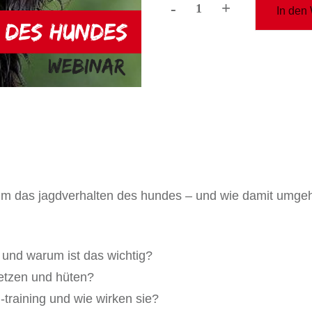
-
+
In den
webinar
"jagdverhalten
des
hundes"
Menge
 um das jagdverhalten des hundes – und wie damit umge
 und warum ist das wichtig?
hetzen und hüten?
-training und wie wirken sie?