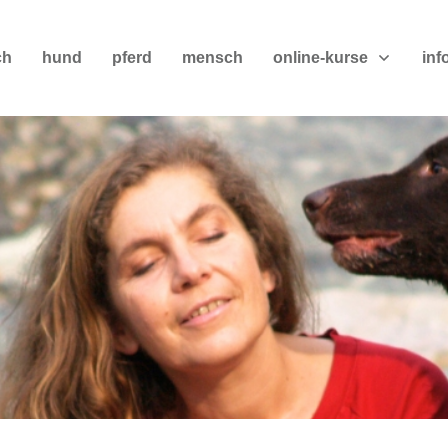
ch
hund
pferd
mensch
online-kurse
inf