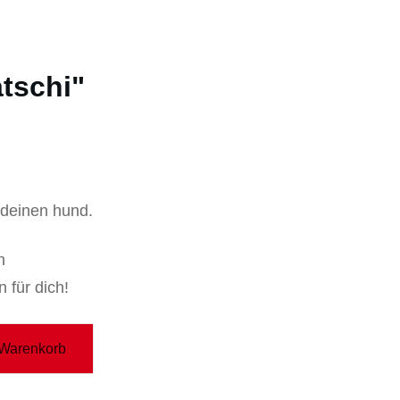
atschi"
 deinen hund.
n
 für dich!
 Warenkorb