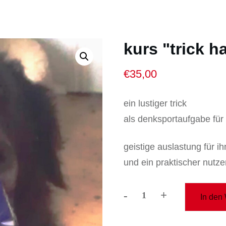
kurs "trick h
€
35,00
ein lustiger trick
als denksportaufgabe für
geistige auslastung für ih
und ein praktischer nutzen
-
+
In den
kurs
"trick