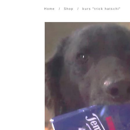
Home
/
Shop
/
kurs "trick hatschi"