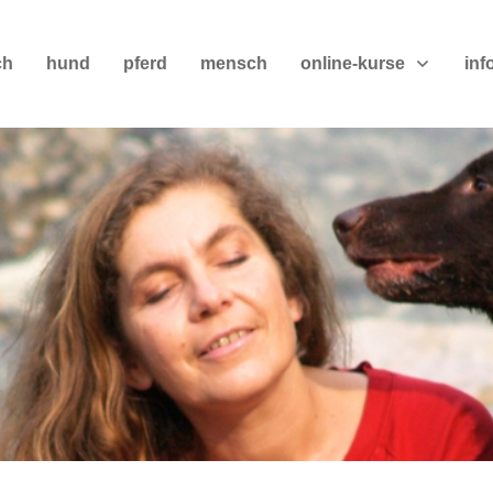
ch
hund
pferd
mensch
online-kurse
inf