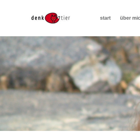
start
über mi