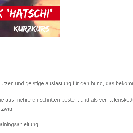
hatschi"
Menge
 nutzen und geistige auslastung für den hund, das bekom
ie aus mehreren schritten besteht und als verhaltenskett
d zwar
rainingsanleitung