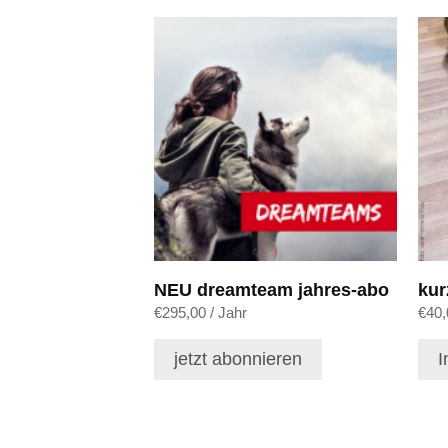
NEU dreamteam jahres-abo
kur
€
295,00
/ Jahr
€
40,
jetzt abonnieren
I