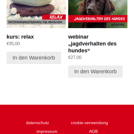
kurs: relax
webinar
„jagdverhalten des
€
95,00
hundes“
In den Warenkorb
€
27,00
In den Warenkorb
datenschutz
cookie-verwendung
impressum
AGB