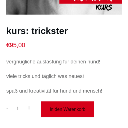
kurs: trickster
€
95,00
vergnügliche auslastung für deinen hund!
viele tricks und täglich was neues!
spaß und kreativität für hund und mensch!
-
+
In den Warenkorb
kurs:
trickster
Menge