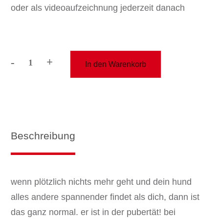
oder als videoaufzeichnung jederzeit danach
-
+
In den Warenkorb
webinar
"hilfe,
mein
hund
ist
in
Beschreibung
der
pubertät!"
Menge
wenn plötzlich nichts mehr geht und dein hund
alles andere spannender findet als dich, dann ist
das ganz normal. er ist in der pubertät! bei