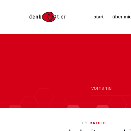
start
über mi
BY
BRIGID