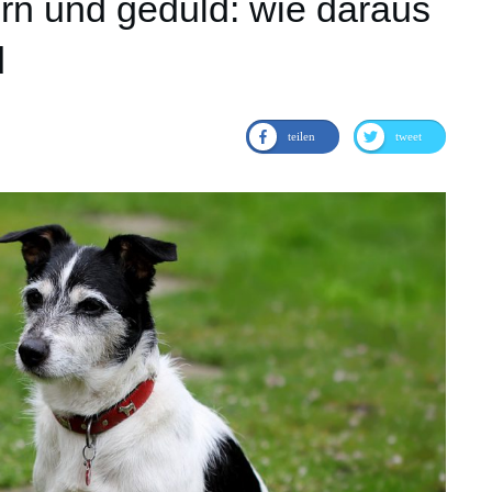
rn und geduld: wie daraus
d
teilen
tweet