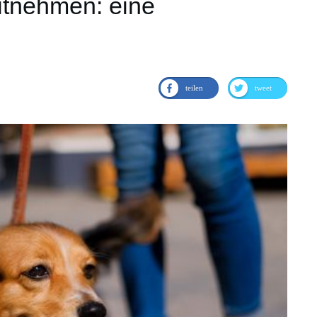
itnehmen: eine
teilen
tweet