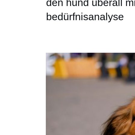
den hund überall m
bedürfnisanalyse