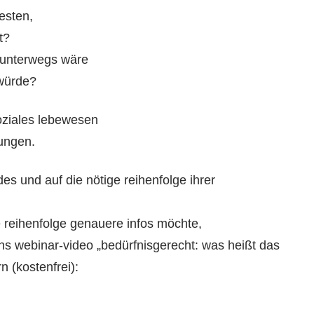
esten,
t?
 unterwegs wäre
 würde?
soziales lebewesen
ungen.
des und auf die nötige reihenfolge ihrer
 reihenfolge genauere infos möchte,
ins webinar-video „bedürfnisgerecht: was heißt das
n (kostenfrei):