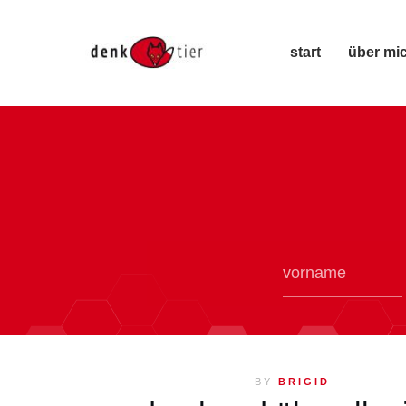
start
über mi
BY
BRIGID