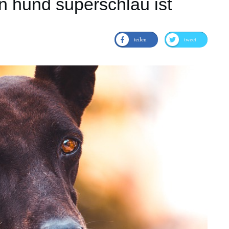
n hund superschlau ist
teilen
tweet