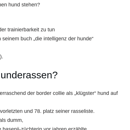
inen hund stehen?
er trainierbarkeit zu tun
in seinem buch „die intelligenz der hunde“
).
hunderassen?
berraschend der border collie als „klügster“ hund auf
orletzten und 78. platz seiner rasseliste.
 als dumm,
e basenji-züchterin vor jahren erzählte,