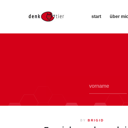
start
über mi
BY
BRIGID