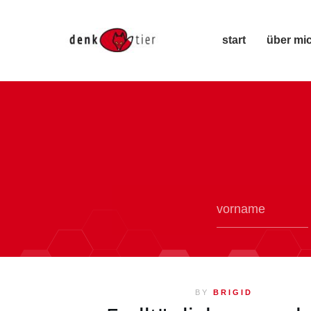
start
über mi
BY
BRIGID