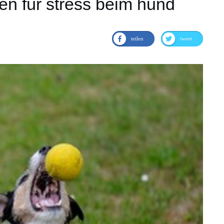
hen für stress beim hund
teilen
tweet