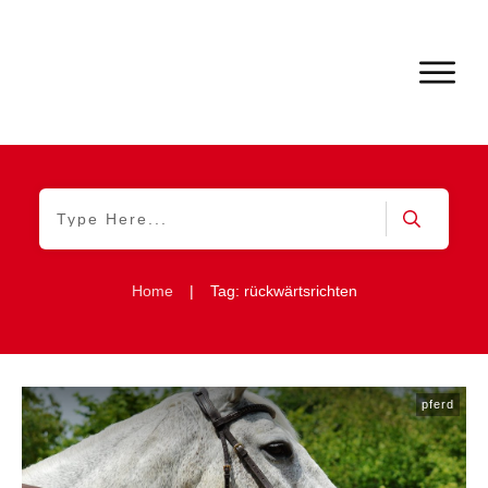
Home
|
Tag: rückwärtsrichten
pferd