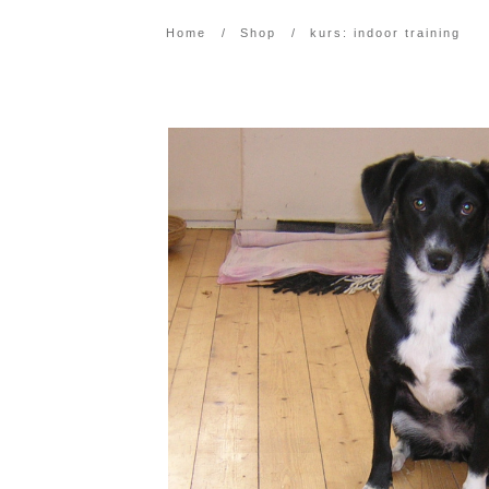
Home
/
Shop
/
kurs: indoor training