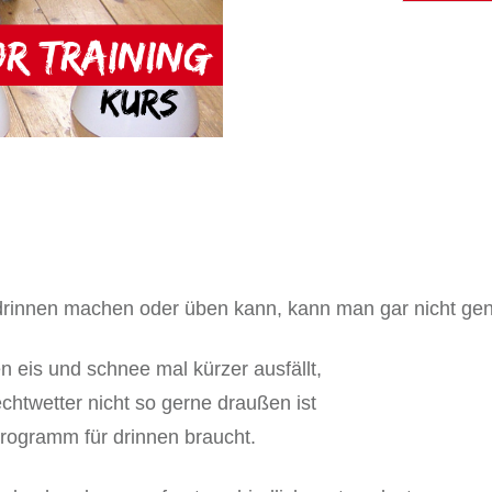
indoor
training
Menge
drinnen machen oder üben kann, kann man gar nicht ge
 eis und schnee mal kürzer ausfällt,
chtwetter nicht so gerne draußen ist
programm für drinnen braucht.