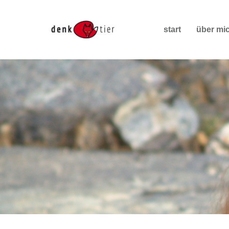
start
über mi