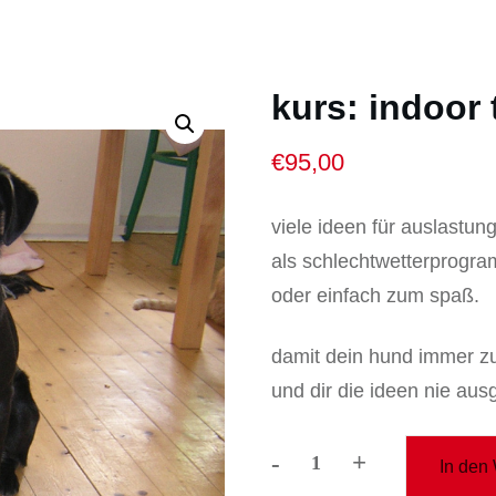
kurs: indoor 
€
95,00
viele ideen für auslastung
als schlechtwetterprogr
oder einfach zum spaß.
damit dein hund immer zuf
und dir die ideen nie aus
-
+
In den
kurs: