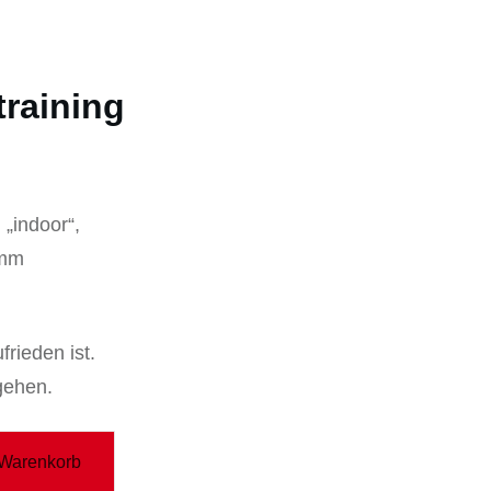
training
 „indoor“,
amm
rieden ist.
gehen.
 Warenkorb