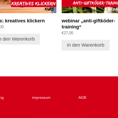
s: kreatives klickern
webinar „anti-giftköder-
training“
00
€
27,00
n den Warenkorb
In den Warenkorb
ng
impressum
AGB