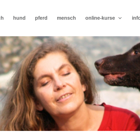
ch
hund
pferd
mensch
online-kurse
inf