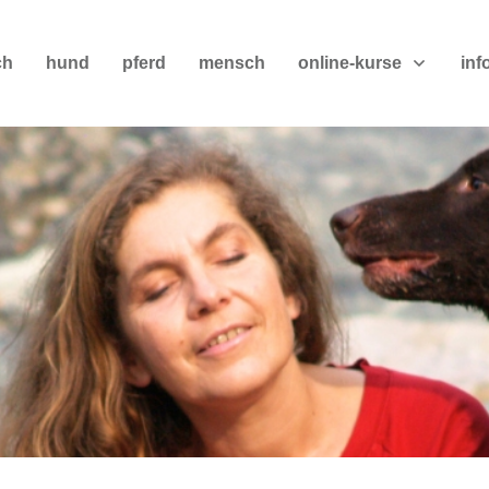
ch
hund
pferd
mensch
online-kurse
inf