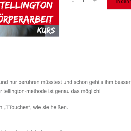
-
+
In den
kurs:
tellington
körperarbeit
Menge
hund nur berühren müsstest und schon geht’s ihm besser
r tellington-methode ist genau das möglich!
en „TTouches“, wie sie heißen.