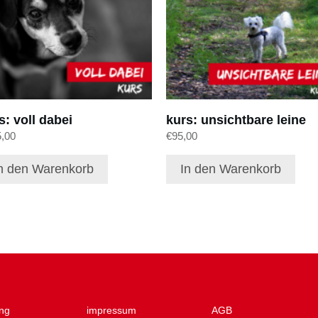
s: voll dabei
kurs: unsichtbare leine
5,00
€
95,00
n den Warenkorb
In den Warenkorb
ng
impressum
AGB