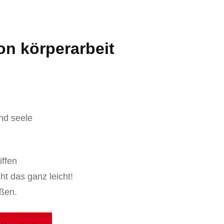
ton körperarbeit
nd seele
iffen
ht das ganz leicht!
eßen.