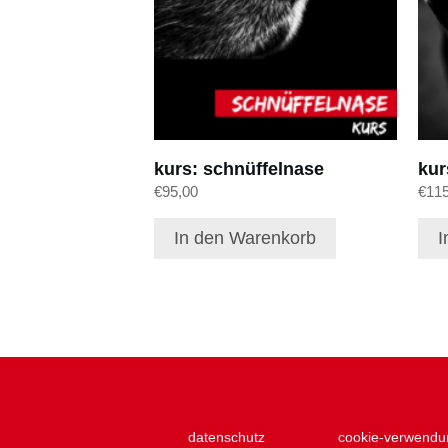
kurs: schnüffelnase
kur
€
95,00
€
11
In den Warenkorb
I
datenschutz
cookie-verwendu