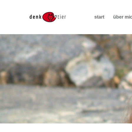
start
über mi