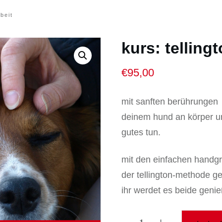
beit
kurs: telling
€
95,00
mit sanften berührungen
deinem hund an körper u
gutes tun.
mit den einfachen handgr
der tellington-methode ge
ihr werdet es beide geni