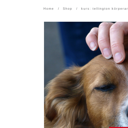
Home
/
Shop
/
kurs: tellington körperar