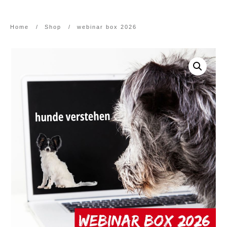
Home
/
Shop
/
webinar box 2026