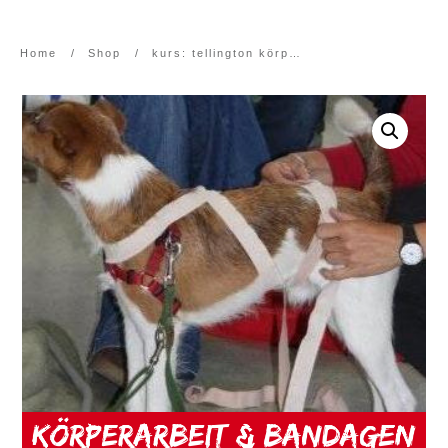
Home
/
Shop
/
kurs: tellington körperarbeit + bandagen