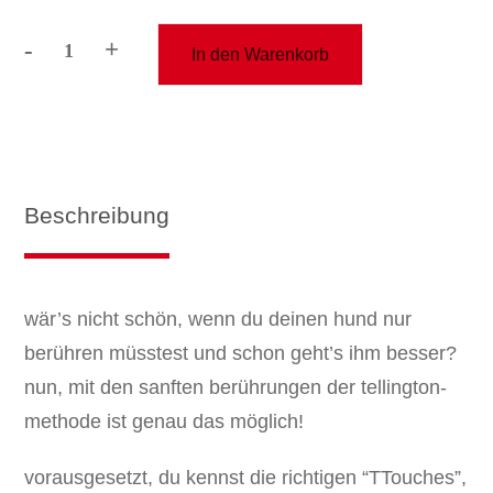
-
+
In den Warenkorb
kurs:
tellington
körperarbeit
+
bandagen
Menge
Beschreibung
wär’s nicht schön, wenn du deinen hund nur
berühren müsstest und schon geht’s ihm besser?
nun, mit den sanften berührungen der tellington-
methode ist genau das möglich!
vorausgesetzt, du kennst die richtigen “TTouches”,