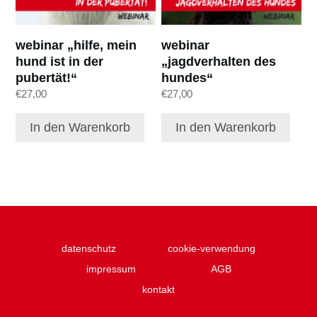
webinar „hilfe, mein
webinar
hund ist in der
„jagdverhalten des
pubertät!“
hundes“
€
27,00
€
27,00
In den Warenkorb
In den Warenkorb
datenschutz
cookie-verwendung
impressum
AGB
kontakt