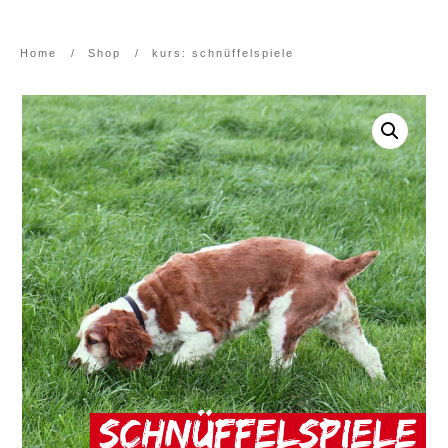
Home
/
Shop
/
kurs: schnüffelspiele