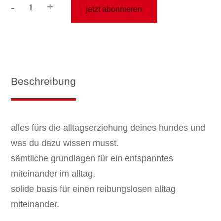
-
+
jetzt abonnieren
hunde
basics
(ratenzahlung)
Menge
Beschreibung
alles fürs die alltagserziehung deines hundes und
was du dazu wissen musst.
sämtliche grundlagen für ein entspanntes
miteinander im alltag,
solide basis für einen reibungslosen alltag
miteinander.