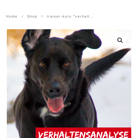
Home
/
Shop
/
trainer-kurs "verhaltensanalyse"