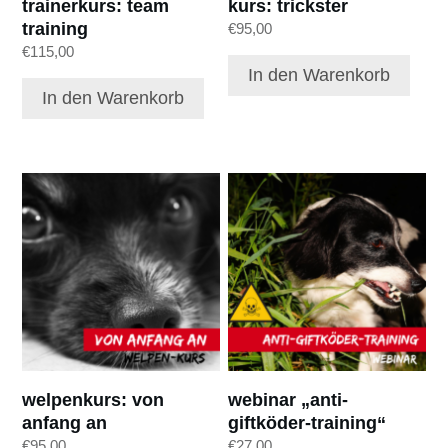
trainerkurs: team
kurs: trickster
training
€
95,00
€
115,00
In den Warenkorb
In den Warenkorb
welpenkurs: von
webinar „anti-
anfang an
giftköder-training“
€
95,00
€
27,00