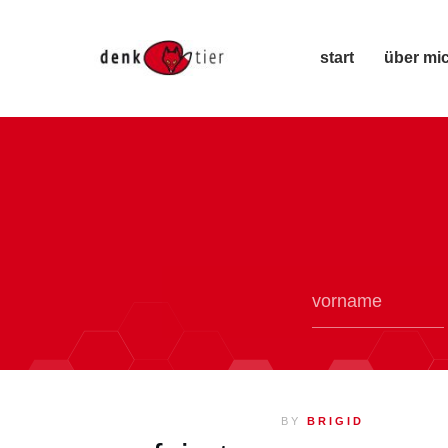
start
über mi
BY
BRIGID