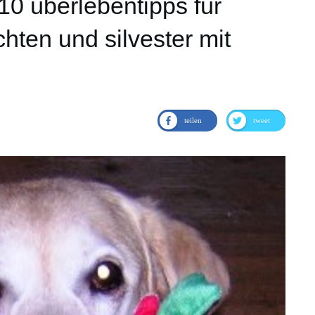
 10 überlebentipps für
hten und silvester mit
teilen
tweet