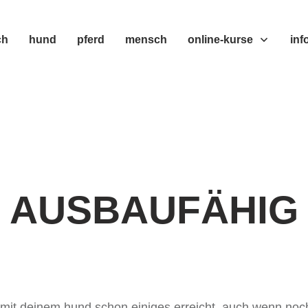
ch
hund
pferd
mensch
online-kurse
inf
AUSBAUFÄHIG
t mit deinem hund schon einiges erreicht, auch wenn noch 