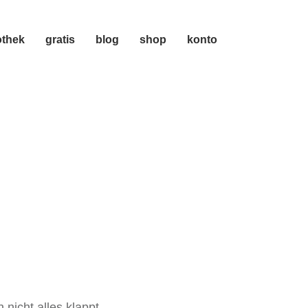
othek
gratis
blog
shop
konto
nicht alles klappt.