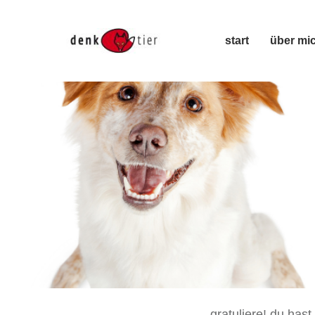
start
über mi
gratuliere! du has