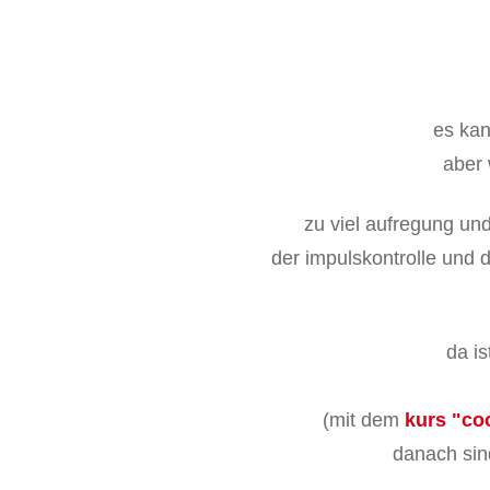
es kan
aber 
zu viel aufregung un
der impulskontrolle und d
da i
(mit dem
kurs "co
danach sind