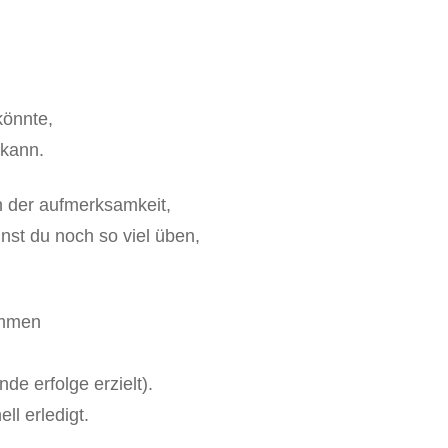
könnte,
 kann.
n der aufmerksamkeit,
nnst du noch so viel üben,
ommen
e erfolge erzielt).
ll erledigt.