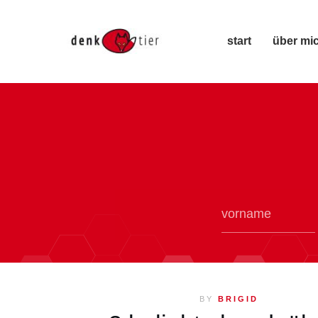
start
über mi
BY
BRIGID