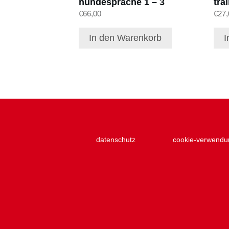
hundesprache 1 – 3
tra
€
66,00
€
27,
In den Warenkorb
I
datenschutz
cookie-verwendu