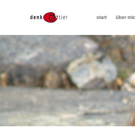
start
über mi