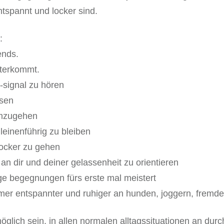
tspannt und locker sind.
:
ends.
iterkommt.
-signal zu hören
ssen
umzugehen
leinenführig zu bleiben
locker zu gehen
n dir und deiner gelassenheit zu orientieren
rige begegnungen fürs erste mal meistert
mmer entspannter und ruhiger an hunden, joggern, frem
glich sein, in allen normalen alltagssituationen an dur