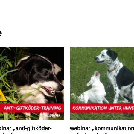
e
inar „anti-giftköder-
webinar „kommunikatio