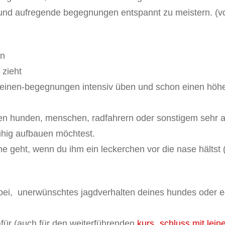
 und aufregende begegnungen entspannt zu meistern. (vor
nn
 zieht
e leinen-begegnungen intensiv üben und schon einen höh
 hunden, menschen, radfahrern oder sonstigem sehr auf
ruhig aufbauen möchtest.
ine geht, wenn du ihm ein leckerchen vor die nase hälts
bei, unerwünschtes jagdverhalten deines hundes oder ec
dafür (auch für den weiterführenden
kurs „schluss mit lei