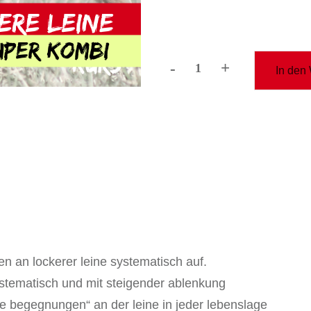
-
+
In den
upgrade:
lockere
leine
-
super
kombi
Menge
n an lockerer leine systematisch auf.
ystematisch und mit steigender ablenkung
oole begegnungen“ an der leine in jeder lebenslage