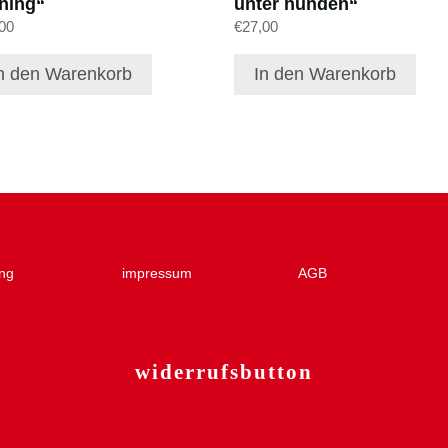
ining“
unter hunden“
00
€
27,00
n den Warenkorb
In den Warenkorb
ng
impressum
AGB
widerruf
sbutton