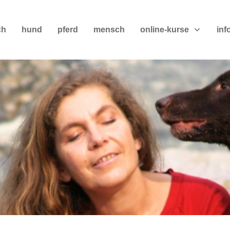
ch
hund
pferd
mensch
online-kurse
inf