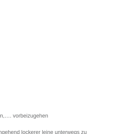
den,…. vorbeizugehen
chgehend lockerer leine unterwegs zu