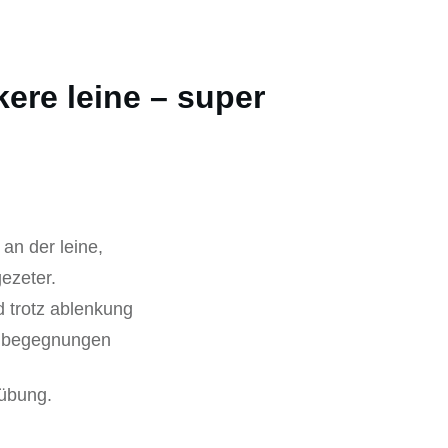
ere leine – super
an der leine,
ezeter.
d trotz ablenkung
i begegnungen
 übung.