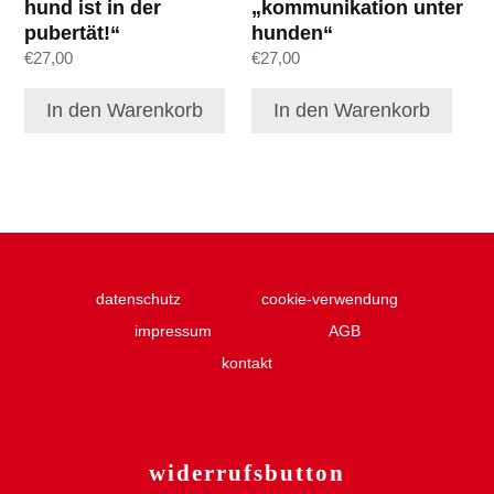
hund ist in der
„kommunikation unter
pubertät!“
hunden“
€
27,00
€
27,00
In den Warenkorb
In den Warenkorb
datenschutz
cookie-verwendung
impressum
AGB
kontakt
widerruf
sbutton