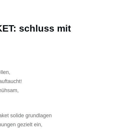
KET: schluss mit
llen,
auftaucht!
e mühsam,
aket solide grundlagen
ungen gezielt ein,