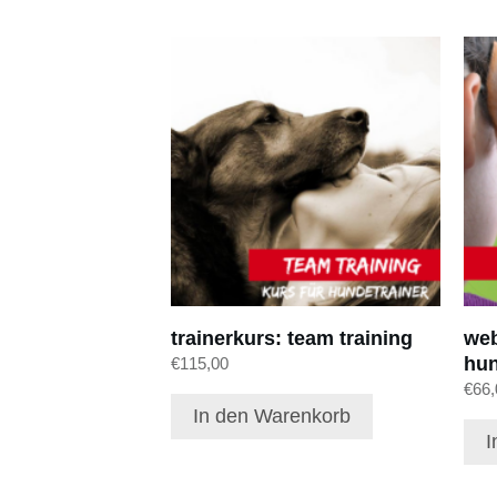
trainerkurs: team training
web
hun
€
115,00
€
66,
In den Warenkorb
I