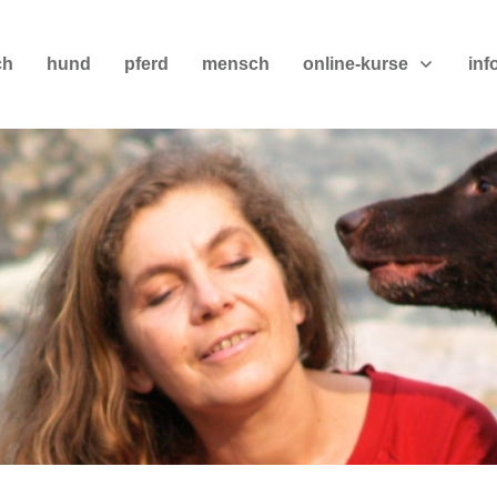
ch
hund
pferd
mensch
online-kurse
inf