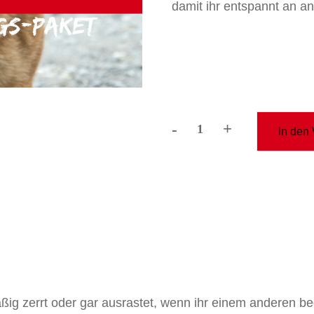
damit ihr entspannt an a
-
+
In den
trainings
PAKET:
schluss
mit
leinepöbeln
Menge
ßig zerrt oder gar ausrastet, wenn ihr einem anderen b