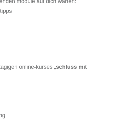
lgenden module auf dich warten:
 tipps
ägigen online-kurses „
schluss mit
ng