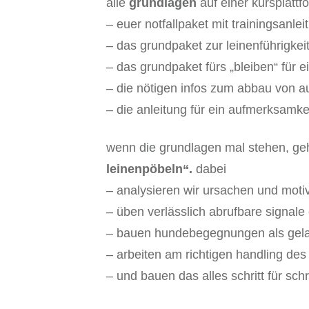
alle
grundlagen
auf einer kursplattf
– euer notfallpaket mit trainingsanleit
– das grundpaket zur leinenführigke
– das grundpaket fürs „bleiben“ für 
– die nötigen infos zum abbau von au
– die anleitung für ein aufmerksamke
wenn die grundlagen mal stehen, geh
leinenpöbeln“.
dabei
– analysieren wir ursachen und mot
– üben verlässlich abrufbare signale 
– bauen hundebegegnungen als gela
– arbeiten am richtigen handling 
– und bauen das alles schritt für schr