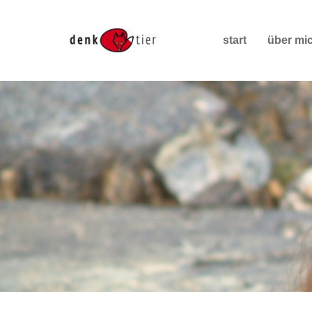
start
über mi