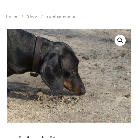
Home
/
Shop
/
spielanleitung