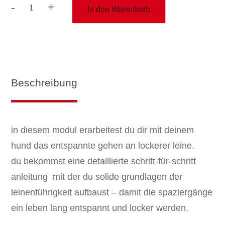
-
+
In den Warenkorb
lockere
leine
-
basis
modul
Menge
Beschreibung
in diesem modul erarbeitest du dir mit deinem
hund das entspannte gehen an lockerer leine.
du bekommst eine detaillierte schritt-für-schritt
anleitung mit der du solide grundlagen der
leinenführigkeit aufbaust – damit die spaziergänge
ein leben lang entspannt und locker werden.