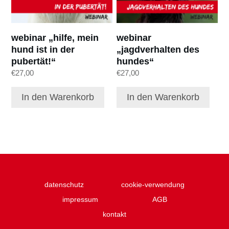
webinar „hilfe, mein
webinar
hund ist in der
„jagdverhalten des
pubertät!“
hundes“
€
27,00
€
27,00
In den Warenkorb
In den Warenkorb
datenschutz
cookie-verwendung
impressum
AGB
kontakt