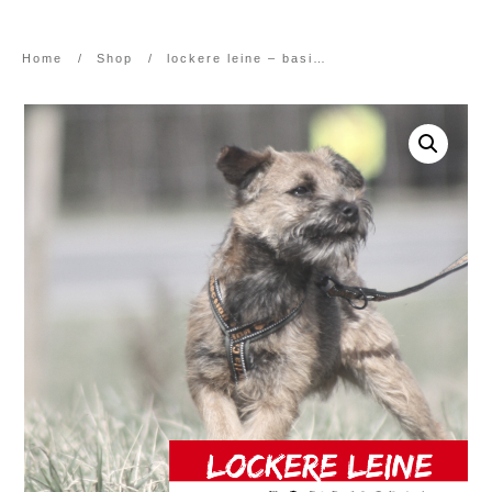
Home
/
Shop
/
lockere leine – basis modul