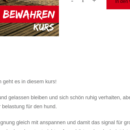
-
+
In den
kurs:
nerven
bewahren
Menge
 geht es in diesem kurs!
 und gelassen bleiben und sich schön ruhig verhalten, abe
 belastung für den hund.
egnung gleich mit anspannen und damit das signal für g