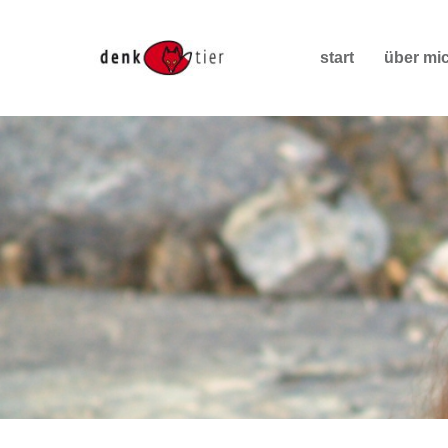
start
über mi