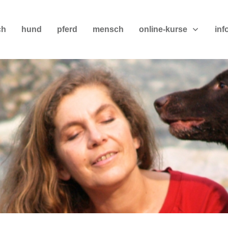
ch
hund
pferd
mensch
online-kurse
inf