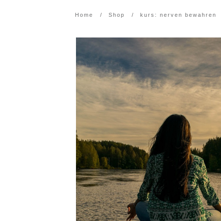
Home
/
Shop
/
kurs: nerven bewahren