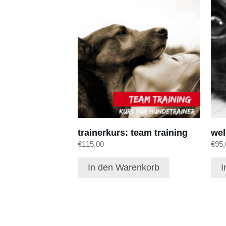
trainerkurs: team training
wel
€
115,00
€
95,
In den Warenkorb
I