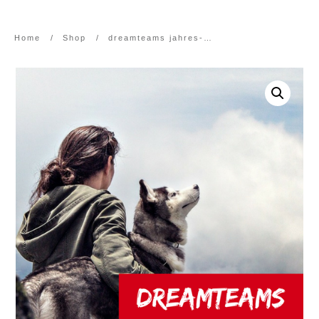
Home
/
Shop
/
dreamteams jahres-abo beta