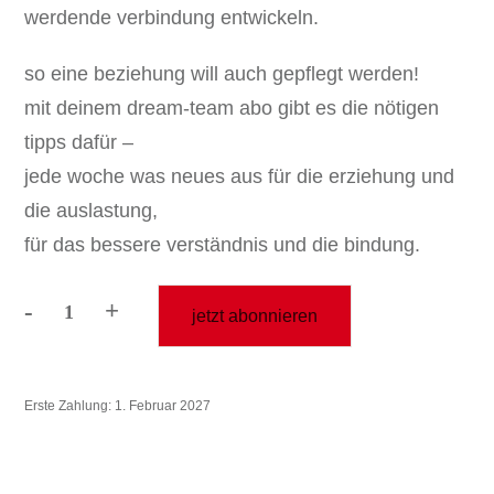
werdende verbindung entwickeln.
so eine beziehung will auch gepflegt werden!
mit deinem dream-team abo gibt es die nötigen
tipps dafür –
jede woche was neues aus für die erziehung und
die auslastung,
für das bessere verständnis und die bindung.
-
+
jetzt abonnieren
dreamteams
jahres-
abo
Erste Zahlung: 1. Februar 2027
beta
Menge