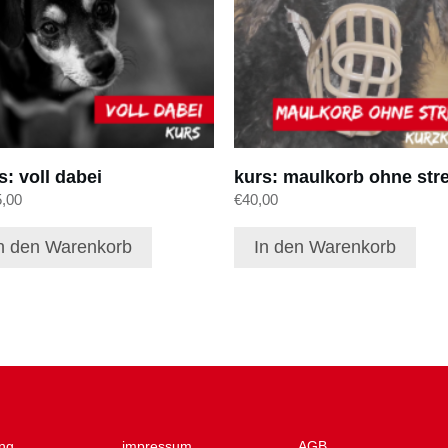
s: voll dabei
kurs: maulkorb ohne str
5,00
€
40,00
n den Warenkorb
In den Warenkorb
ng
impressum
AGB