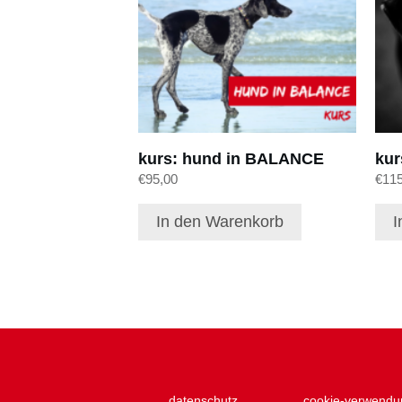
kurs: hund in BALANCE
kur
€
95,00
€
11
In den Warenkorb
I
datenschutz
cookie-verwendu