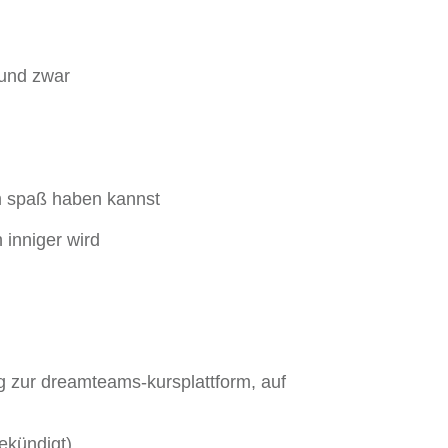
 und zwar
m spaß haben kannst
inniger wird
g zur dreamteams-kursplattform, auf
ekündigt)