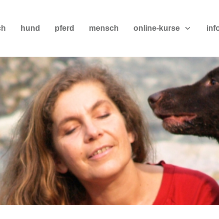
ch
hund
pferd
mensch
online-kurse
inf