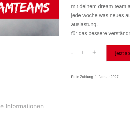
mit deinem dream-team ab
jede woche was neues aus
auslastung,
für das bessere verständ
-
+
jetzt a
dreamteam
jahres-
abo
Erste Zahlung: 1. Januar 2027
180
Menge
he Informationen