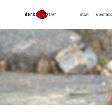
start
über mi