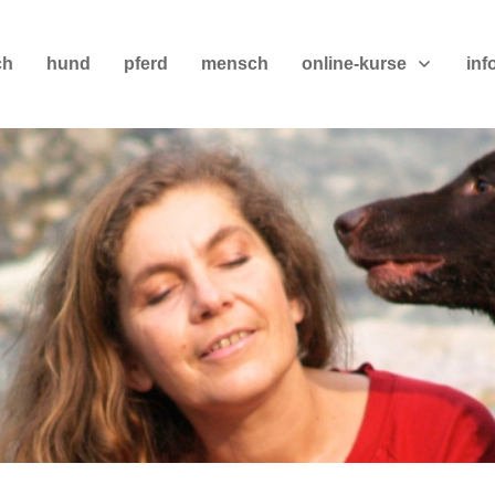
ch
hund
pferd
mensch
online-kurse
inf