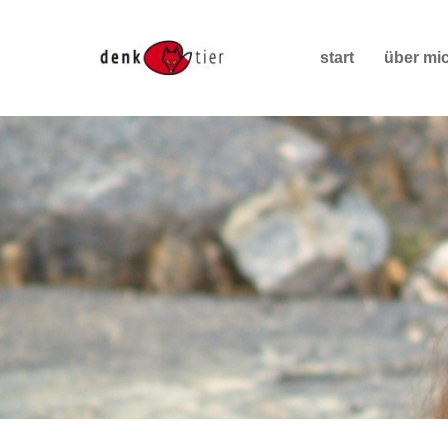
start
über mi