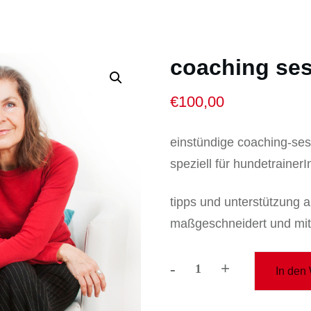
coaching se
€
100,00
einstündige coaching-ses
speziell für hundetrainerI
tipps und unterstützung 
maßgeschneidert und mit 
-
+
In den
coaching
session