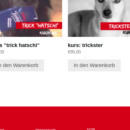
s "trick hatschi"
kurs: trickster
00
€
95,00
n den Warenkorb
In den Warenkorb
ng
impressum
AGB