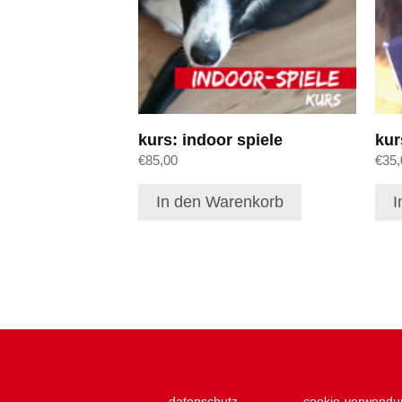
kurs: indoor spiele
kur
€
85,00
€
35,
In den Warenkorb
I
datenschutz
cookie-verwendu