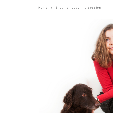
Home
/
Shop
/
coaching session