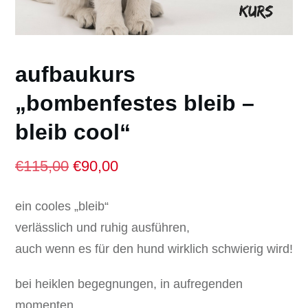
aufbaukurs
„bombenfestes bleib –
bleib cool“
Ursprünglicher
Aktueller
€
115,00
€
90,00
Preis
Preis
ein cooles „bleib“
war:
ist:
verlässlich und ruhig ausführen,
€115,00
€90,00.
auch wenn es für den hund wirklich schwierig wird!
bei heiklen begegnungen, in aufregenden
momenten,