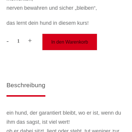
nerven bewahren und sicher „bleiben“,
das lernt dein hund in diesem kurs!
-
+
In den Warenkorb
aufbaukurs
"bombenfestes
bleib
-
bleib
cool"
Beschreibung
Menge
ein hund, der garantiert bleibt, wo er ist, wenn du
ihm das sagst, ist viel wert!
ob er dabei sitzt, liegt oder steht, tut weniger zur