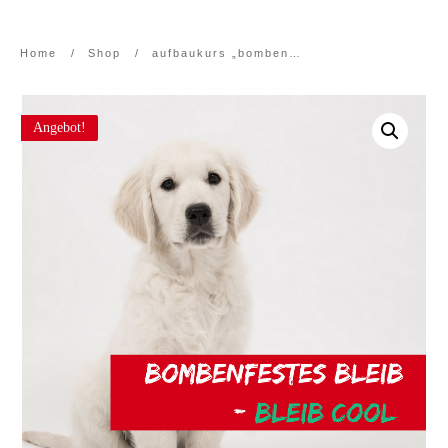
Home
/
Shop
/
aufbaukurs „bombenfestes bleib – bleib cool“
Angebot!