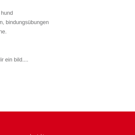
 hund
len, bindungsübungen
ne.
 ein bild....