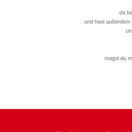
da b
und hast außerdem z
un
magst du m