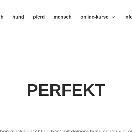
ch
hund
pferd
mensch
online-kurse
inf
PERFEKT
chen glückwunsch! du hast mit deinem hund schon viel er