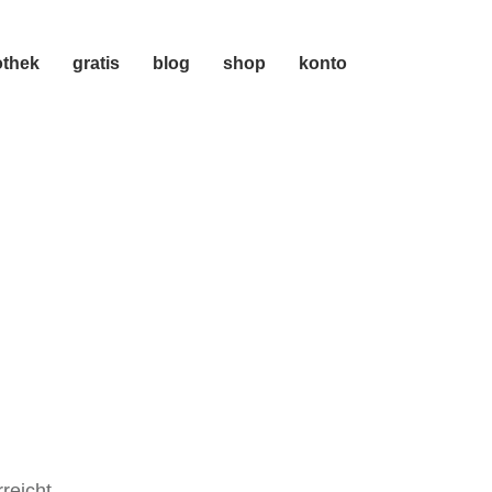
othek
gratis
blog
shop
konto
reicht.