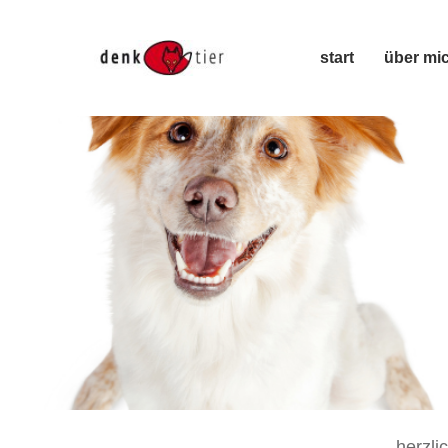
start
über mi
herzli