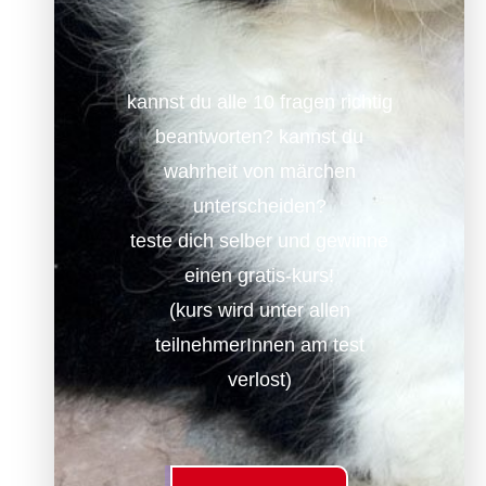
kannst du alle 10 fragen richtig
beantworten? kannst du
wahrheit von märchen
unterscheiden?
teste dich selber und gewinne
einen gratis-kurs!
(kurs wird unter allen
teilnehmerInnen am test
verlost)