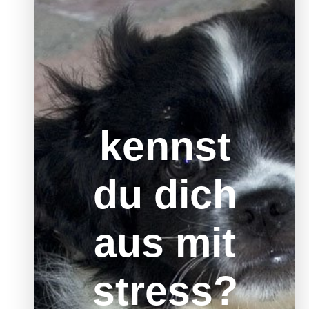
kennst
du dich
aus mit
stress?