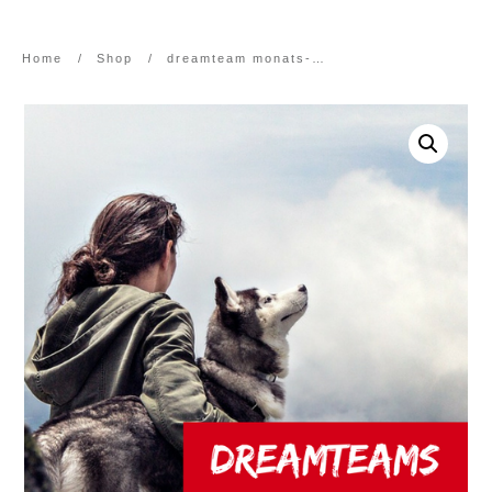
Home
/
Shop
/
dreamteam monats-abo-24