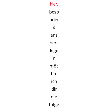
hier.
beso
nder
s
ans
herz
lege
n
möc
hte
ich
dir
die
folge