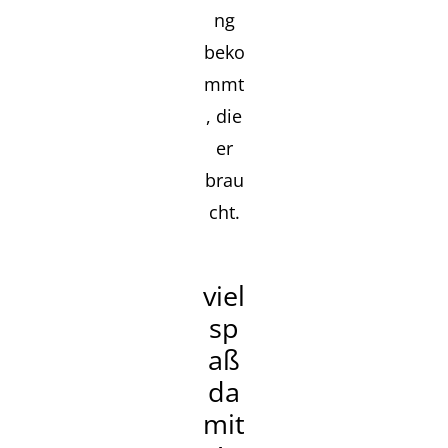
ng
beko
mmt
, die
er
brau
cht.
viel
sp
aß
da
mit