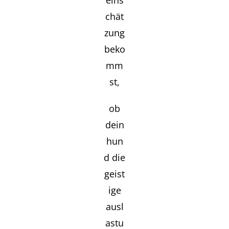
eins
chät
zung
beko
mm
st,
ob
dein
hun
d die
geist
ige
ausl
astu