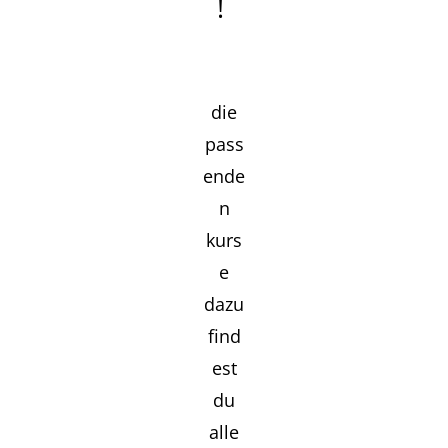
!
die
pass
ende
n
kurs
e
dazu
find
est
du
alle