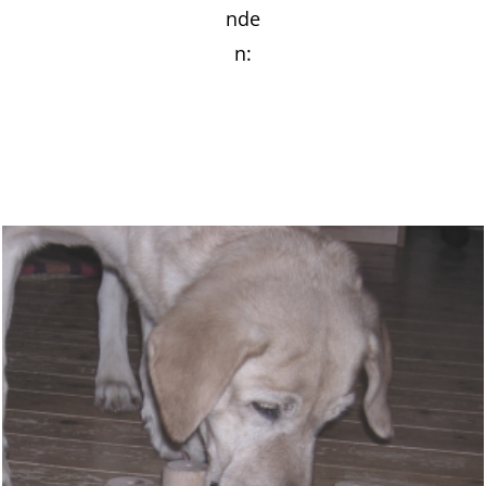
nde
n: